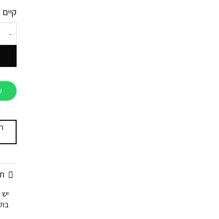
קיים 
כמות ש
ש
ה
תא
יש 
בול