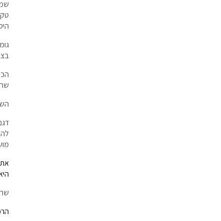
שמל
טקסט
היס
גומ
בצו
הכפ
שהו
השמ
דגם
להר
מוש
את 
היא
שרו
הרכב הב