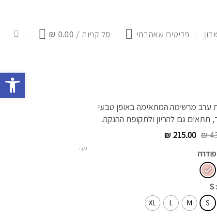
רפי למועדון הלקוחות ותהני מ- 5% הנחה בקנייה הראשונה
לרוכשות מעל 0
בון
פריטים שאהבתי
סל קניות /
0.00
₪
פתח סרגל 
ערב מרשימה המתאימה באופן טבעי
, תתאים גם להריון ולתקופת ההנקה.
המחיר
המחיר
₪
215.00
₪
43
המקורי
הנוכחי
נקה
היה:
הוא:
 פודרה
₪ 215.00.
₪ 430.00.
: S
XL
L
M
S