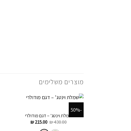
מוצרים משלימים
+
-50%
שמלת וינטג' – דגם מודולרי
המחיר
המחיר
₪
215.00
₪
430.00
המקורי
הנוכחי