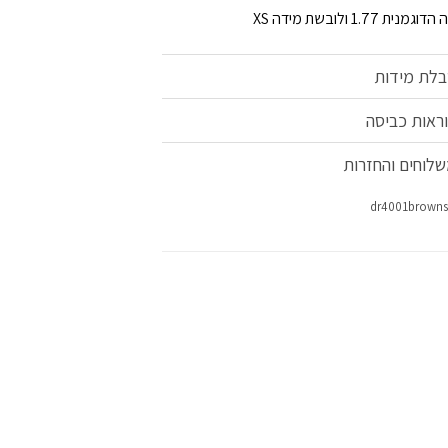
וגמנית 1.77 ולובשת מידה XS
לת מידות
ראות כביסה
לוחים והחזרות
dr4001browns