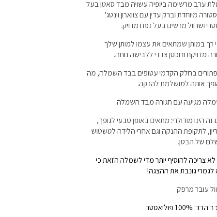
ת ערב מרשימה ביופיה עשויה מבד סאטן בעל
ורה מיוחדת וברק עדין עם צווארון וינטג'
טרי ושרוול מרשים בעל נפח מדויק.
י רך במותן שמתאים את עצמו למותן שלך
רה מדויקת ורוכסן צדדי ללבישה נוחה.
תורים בחלק הקדמי עטופים בבד השמלה, מה
פך אותה למושלמת להנקה.
לה מגיעה עם חגורה מבד השמלה.
 זה הינו מודולרי: מתאים באופן טבעי לגופך,
יון, לתקופת ההנקה וגם אחרי הלידה לטשטוש
לם של הבטן.
לא צריכה להוסיף יותר מדי לשמלה הזאת כי
 לגמרי גונבת את ההצגה!
ול עובר מרפק
ד: 100% פוליאסטר