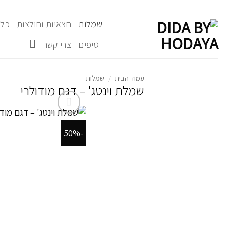
Ski
t
שמלות
חצאיות וחולצות
כל 
conten
טיפים
צרי קשר
עמוד הבית
/
שמלות
שמלת וינטג' – דגם מודולרי
-50%