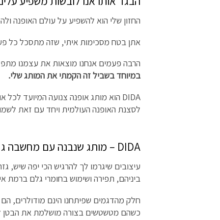
הבגד אותו אנו לובשות משפיע עלינו
החזון שלי הוא להשפיע על עולם האופנה ולהפ
אתן בטח מסכימות איתי, שזה מתסכל כל פעם
הרבה פעמים אנחנו מוצאות את עצמנו מתפשרו
במיוחד בשביל זה הקמתי את המותג שלי.
DIDA הוא מותג אופנה צנועה המיועד לכ
לסצנת האופנה העולמית ויחד עם זאת לשמור
DIDA – מותג שנבנה עם מחשבה גם על הפרטים הקטנים ביותר.
עיצובים שיגרמו לך להרגיש הכי יפה שיש, גזר
ביניהם, תפירה ושימוש בחומרי גלם ברמת איכ
חלק מהדגמים שפיתחנו הינם מודולרים, הם י
כשהם מטשטשים בצורה מושלמת את הבטן ל